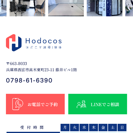
〒663-8033
兵庫県西宮市高木東町23-11 藤井ビル1階
0798-61-6390
受付時間
月
火
水
木
金
土
日