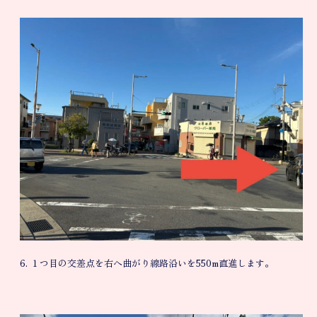
6. １つ目の交差点を右へ曲がり線路沿いを550m直進します。