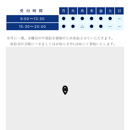
受付時間
月
火
水
木
金
土
日
●
●
●
●
●
●
ー
9:00〜13:30
●
●
△
●
●
ー
ー
15:30〜20:00
※月に一度、水曜日の午後診を研修のため休診させていただきます。
休診日の日程につきましてはお知らせやLINEにて告知いたします。