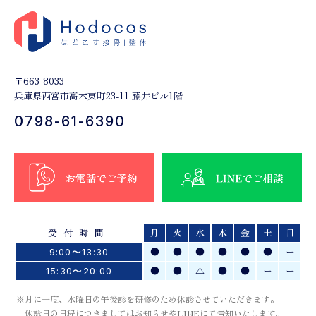
〒663-8033
兵庫県西宮市高木東町23-11 藤井ビル1階
0798-61-6390
受付時間
月
火
水
木
金
土
日
●
●
●
●
●
●
ー
9:00〜13:30
●
●
△
●
●
ー
ー
15:30〜20:00
※月に一度、水曜日の午後診を研修のため休診させていただきます。
休診日の日程につきましてはお知らせやLINEにて告知いたします。