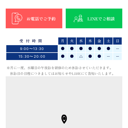
受付時間
月
火
水
木
金
土
日
●
●
●
●
●
●
ー
9:00〜13:30
●
●
△
●
●
ー
ー
15:30〜20:00
※月に一度、水曜日の午後診を研修のため休診させていただきます。
休診日の日程につきましてはお知らせやLINEにて告知いたします。