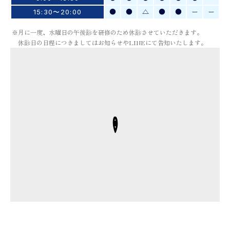
●
●
△
●
●
ー
ー
15:30〜20:00
※月に一度、水曜日の午後診を研修のため休診させていただきます。
休診日の日程につきましてはお知らせやLINEにて告知いたします。