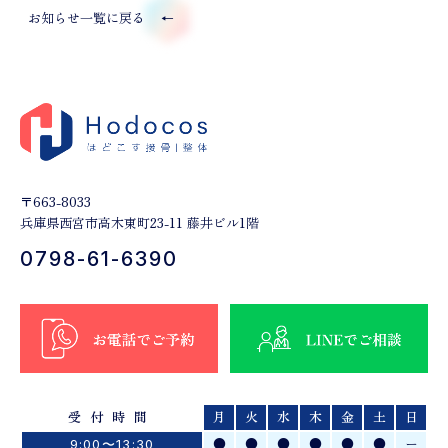
お知らせ一覧に戻る
←
〒663-8033
兵庫県西宮市高木東町23-11 藤井ビル1階
0798-61-6390
受付時間
月
火
水
木
金
土
日
●
●
●
●
●
●
ー
9:00〜13:30