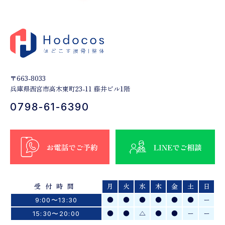
〒663-8033
兵庫県西宮市高木東町23-11 藤井ビル1階
0798-61-6390
受付時間
月
火
水
木
金
土
日
●
●
●
●
●
●
ー
9:00〜13:30
●
●
△
●
●
ー
ー
15:30〜20:00