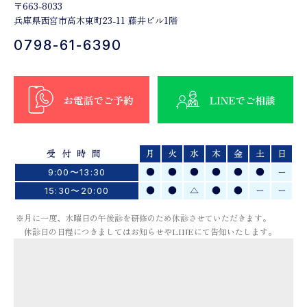
〒663-8033
兵庫県西宮市高木東町23-11 藤井ビル1階
0798-61-6390
受付時間
月
火
水
木
金
土
日
●
●
●
●
●
●
ー
9:00〜13:30
●
●
△
●
●
ー
ー
15:30〜20:00
※月に一度、水曜日の午後診を研修のため休診させていただきます。
休診日の日程につきましてはお知らせやLINEにて告知いたします。